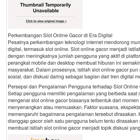
Perkembangan Slot Online Gacor di Era Digital
Pesatnya perkembangan teknologi internet mendorong mun
digital, termasuk slot online. Slot online gacor menjadi isti
dengan meningkatnya jumlah pengguna yang aktif di platfo
perangkat mobile dan desktop membuat hiburan ini semaki
masyarakat. Dalam prosesnya, istilah slot online gacor pun
sosial, dan diskusi daring sebagai bagian dari tren digital 
Persepsi dan Pengalaman Pengguna terhadap Slot Online
Setiap pengguna memiliki pengalaman yang berbeda saat me
mengenai slot online gacor biasanya terbentuk dari momen 
menyenangkan atau memuaskan. Faktor suasana, ekspektas
memengaruhi bagaimana pengalaman tersebut dirasakan. Kar
dianggap gacor oleh satu pengguna belum tentu dirasakan 
membuat istilah slot online gacor menjadi topik diskusi ya