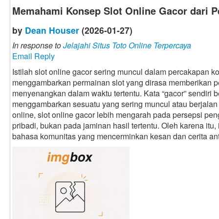
Memahami Konsep Slot Online Gacor dari P
by
Dean Houser
(2026-01-27)
In response to
Jelajahi Situs Toto Online Terpercaya
Email Reply
Istilah slot online gacor sering muncul dalam percakapan ko
menggambarkan permainan slot yang dirasa memberikan pe
menyenangkan dalam waktu tertentu. Kata “gacor” sendiri b
menggambarkan sesuatu yang sering muncul atau berjalan 
online, slot online gacor lebih mengarah pada persepsi 
pribadi, bukan pada jaminan hasil tertentu. Oleh karena itu,
bahasa komunitas yang mencerminkan kesan dan cerita an