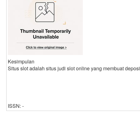
Kesimpulan
Situs slot adalah situs judi slot online yang membuat depo
ISSN: -