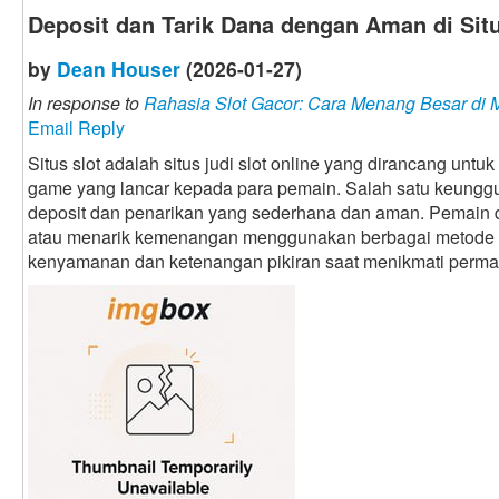
Deposit dan Tarik Dana dengan Aman di Situ
by
Dean Houser
(2026-01-27)
In response to
Rahasia Slot Gacor: Cara Menang Besar di M
Email Reply
Situs slot adalah situs judi slot online yang dirancang u
game yang lancar kepada para pemain. Salah satu keunggul
deposit dan penarikan yang sederhana dan aman. Pemain 
atau menarik kemenangan menggunakan berbagai metode 
kenyamanan dan ketenangan pikiran saat menikmati permain