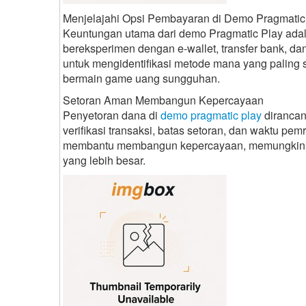
Menjelajahi Opsi Pembayaran di Demo Pragmatic
Keuntungan utama dari demo Pragmatic Play ad
bereksperimen dengan e-wallet, transfer bank, da
untuk mengidentifikasi metode mana yang paling 
bermain game uang sungguhan.
Setoran Aman Membangun Kepercayaan
Penyetoran dana di
demo pragmatic play
dirancan
verifikasi transaksi, batas setoran, dan waktu p
membantu membangun kepercayaan, memungkinkan
yang lebih besar.