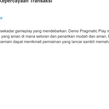
Kepercayaan Transaksi
ya
dari sekadar gameplay yang mendebarkan. Demo Pragmatic Play
n yang aman di mana setoran dan penarikan mudah dan aman.
 pemain dapat menikmati permainan yang lancar sambil mema