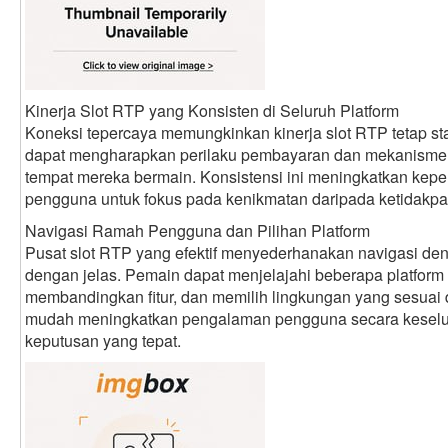
Kinerja Slot RTP yang Konsisten di Seluruh Platform
Koneksi tepercaya memungkinkan kinerja slot RTP tetap sta
dapat mengharapkan perilaku pembayaran dan mekanisme 
tempat mereka bermain. Konsistensi ini meningkatkan ke
pengguna untuk fokus pada kenikmatan daripada ketidakpa
Navigasi Ramah Pengguna dan Pilihan Platform
Pusat slot RTP yang efektif menyederhanakan navigasi deng
dengan jelas. Pemain dapat menjelajahi beberapa platform 
membandingkan fitur, dan memilih lingkungan yang sesuai
mudah meningkatkan pengalaman pengguna secara kesel
keputusan yang tepat.