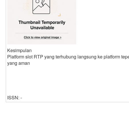
Kesimpulan
Platform slot RTP yang terhubung langsung ke platform te
yang aman
ISSN: -