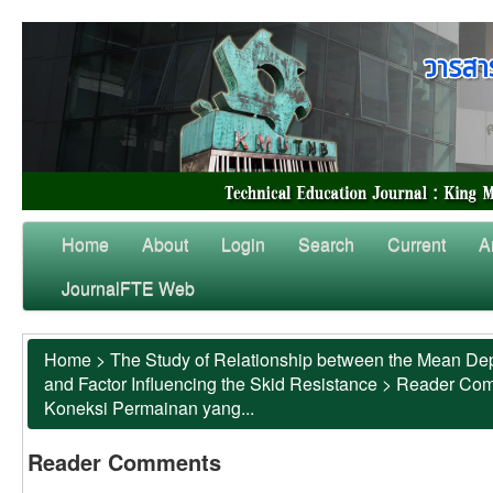
Home
About
Login
Search
Current
A
JournalFTE Web
Home
>
The Study of Relationship between the Mean Dep
and Factor Influencing the Skid Resistance
>
Reader Co
Koneksi Permainan yang...
Reader Comments