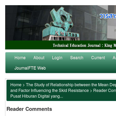
Home
About
Login
Search
Current
A
JournalFTE Web
Home
>
The Study of Relationship between the Mean Dep
and Factor Influencing the Skid Resistance
>
Reader Co
Pusat Hiburan Digital yang...
Reader Comments