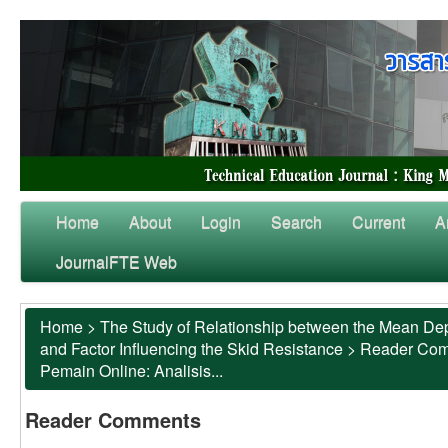
Home
About
Login
Search
Current
A
JournalFTE Web
Home
>
The Study of Relationship between the Mean Dep
and Factor Influencing the Skid Resistance
>
Reader Co
Pemain Online: Analisis...
Reader Comments