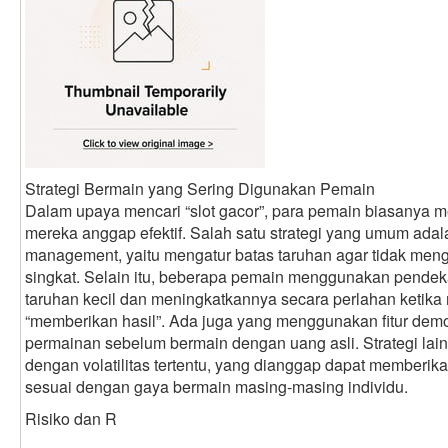
Strategi Bermain yang Sering Digunakan Pemain
Dalam upaya mencari “slot gacor”, para pemain biasanya m
mereka anggap efektif. Salah satu strategi yang umum adal
management, yaitu mengatur batas taruhan agar tidak men
singkat. Selain itu, beberapa pemain menggunakan pendek
taruhan kecil dan meningkatkannya secara perlahan ketik
“memberikan hasil”. Ada juga yang menggunakan fitur d
permainan sebelum bermain dengan uang asli. Strategi la
dengan volatilitas tertentu, yang dianggap dapat memberi
sesuai dengan gaya bermain masing-masing individu.
Risiko dan R