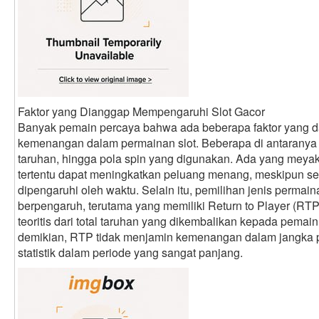
Faktor yang Dianggap Mempengaruhi Slot Gacor
Banyak pemain percaya bahwa ada beberapa faktor yang 
kemenangan dalam permainan slot. Beberapa di antaranya 
taruhan, hingga pola spin yang digunakan. Ada yang meya
tertentu dapat meningkatkan peluang menang, meskipun se
dipengaruhi oleh waktu. Selain itu, pemilihan jenis permain
berpengaruh, terutama yang memiliki Return to Player (RT
teoritis dari total taruhan yang dikembalikan kepada pema
demikian, RTP tidak menjamin kemenangan dalam jangka 
statistik dalam periode yang sangat panjang.