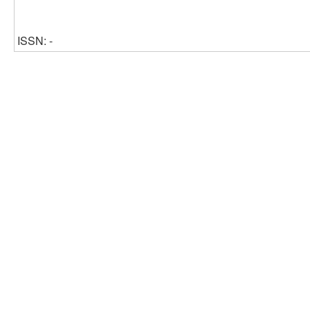
ISSN: -