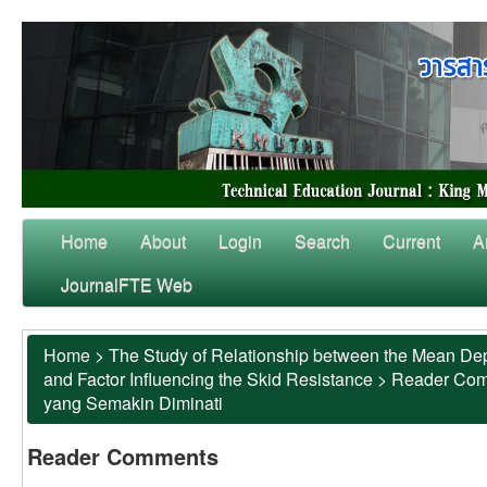
Home
About
Login
Search
Current
A
JournalFTE Web
Home
>
The Study of Relationship between the Mean Dep
and Factor Influencing the Skid Resistance
>
Reader Co
yang Semakin Diminati
Reader Comments