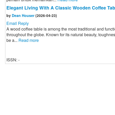
Elegant Living With A Classic Wooden Coffee Tab
by
Dean Houser
(2026-04-23)
Email Reply
A wood coffee table is among the most traditional and funct
throughout the globe. Known for its natural beauty, toughness,
be a...
Read more
ISSN: -