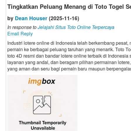
Tingkatkan Peluang Menang di Toto Togel S
by
Dean Houser
(2025-11-16)
In response to
Jelajahi Situs Toto Online Terpercaya
Email Reply
Industri lotere online di Indonesia telah berkembang pesa
pemain ke berbagai peluang taruhan yang menarik. Toto Tog
toto 4D resmi dan bandar lotere online terbaik di Indonesia 
layanan yang andal, dan beragam pilihan permainan loter
yang aman dan seru bagi pemain baru maupun berpengal