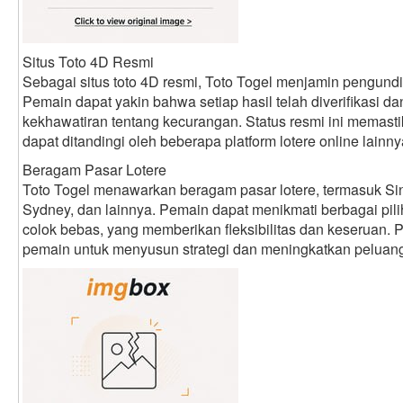
Situs Toto 4D Resmi
Sebagai situs toto 4D resmi, Toto Togel menjamin pengundia
Pemain dapat yakin bahwa setiap hasil telah diverifikasi 
kekhawatiran tentang kecurangan. Status resmi ini memastik
dapat ditandingi oleh beberapa platform lotere online lainny
Beragam Pasar Lotere
Toto Togel menawarkan beragam pasar lotere, termasuk Si
Sydney, dan lainnya. Pemain dapat menikmati berbagai pili
colok bebas, yang memberikan fleksibilitas dan keseruan
pemain untuk menyusun strategi dan meningkatkan peluan