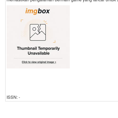
ISSN: -