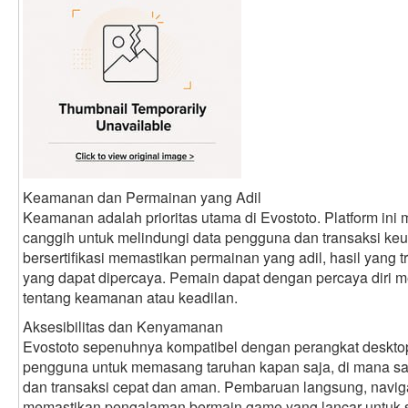
Keamanan dan Permainan yang Adil
Keamanan adalah prioritas utama di Evostoto. Platform ini
canggih untuk melindungi data pengguna dan transaksi keua
bersertifikasi memastikan permainan yang adil, hasil yang 
yang dapat dipercaya. Pemain dapat dengan percaya diri m
tentang keamanan atau keadilan.
Aksesibilitas dan Kenyamanan
Evostoto sepenuhnya kompatibel dengan perangkat desktop,
pengguna untuk memasang taruhan kapan saja, di mana saj
dan transaksi cepat dan aman. Pembaruan langsung, naviga
memastikan pengalaman bermain game yang lancar untuk