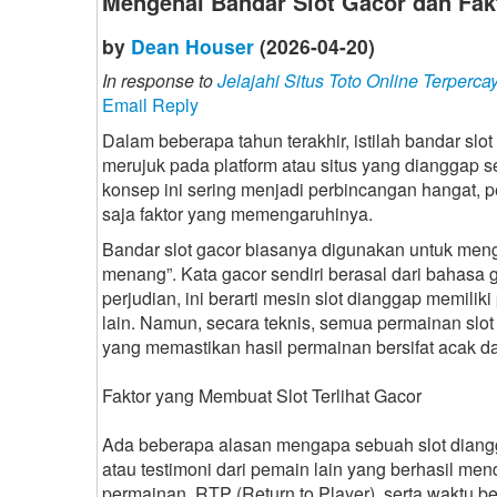
Mengenal Bandar Slot Gacor dan Fakt
by
Dean Houser
(2026-04-20)
In response to
Jelajahi Situs Toto Online Terperca
Email Reply
Dalam beberapa tahun terakhir, istilah bandar slot
merujuk pada platform atau situs yang dianggap
konsep ini sering menjadi perbincangan hangat,
saja faktor yang memengaruhinya.
Bandar slot gacor biasanya digunakan untuk men
menang”. Kata gacor sendiri berasal dari bahasa g
perjudian, ini berarti mesin slot dianggap memil
lain. Namun, secara teknis, semua permainan s
yang memastikan hasil permainan bersifat acak dan
Faktor yang Membuat Slot Terlihat Gacor
Ada beberapa alasan mengapa sebuah slot diangg
atau testimoni dari pemain lain yang berhasil mend
permainan, RTP (Return to Player), serta waktu 