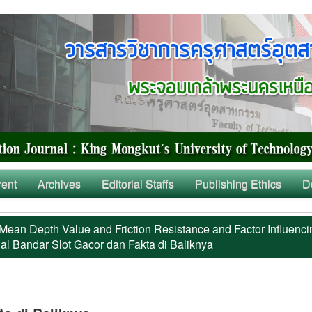
rent
Archives
Editorial Staffs
Publishing Ethics
D
Mean Depth Value and Friction Resistance and Factor Influenci
l Bandar Slot Gacor dan Fakta di Baliknya