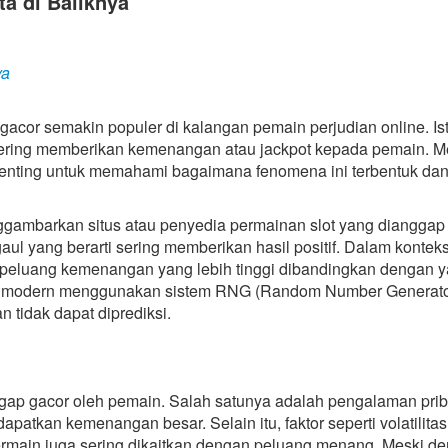
a di Baliknya
ya
 gacor semakin populer di kalangan pemain perjudian online. Isti
 sering memberikan kemenangan atau jackpot kepada pemain. 
 penting untuk memahami bagaimana fenomena ini terbentuk da
ggambarkan situs atau penyedia permainan slot yang diangga
aul yang berarti sering memberikan hasil positif. Dalam kontek
iki peluang kemenangan yang lebih tinggi dibandingkan dengan 
lot modern menggunakan sistem RNG (Random Number Generato
 tidak dapat diprediksi.
ap gacor oleh pemain. Salah satunya adalah pengalaman prib
apatkan kemenangan besar. Selain itu, faktor seperti volatilitas
bermain juga sering dikaitkan dengan peluang menang. Meski de