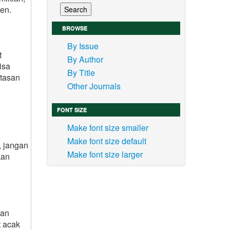
ten.
BROWSE
By Issue
t
By Author
isa
By Title
atasan
Other Journals
FONT SIZE
Make font size smaller
Make font size default
, jangan
Make font size larger
kan
gan
t acak