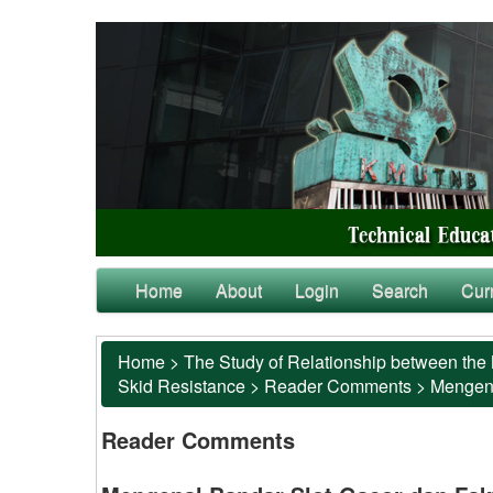
Home
About
Login
Search
Cur
Home
>
The Study of Relationship between the 
Skid Resistance
>
Reader Comments
>
Mengena
Reader Comments