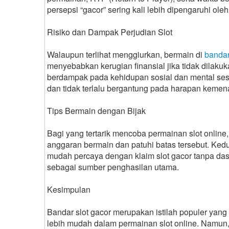
persepsi “gacor” sering kali lebih dipengaruhi o
Risiko dan Dampak Perjudian Slot
Walaupun terlihat menggiurkan, bermain di
bandar
menyebabkan kerugian finansial jika tidak dilakuk
berdampak pada kehidupan sosial dan mental sese
dan tidak terlalu bergantung pada harapan keme
Tips Bermain dengan Bijak
Bagi yang tertarik mencoba permainan slot online
anggaran bermain dan patuhi batas tersebut. Kedua,
mudah percaya dengan klaim slot gacor tanpa dasa
sebagai sumber penghasilan utama.
Kesimpulan
Bandar slot gacor merupakan istilah populer y
lebih mudah dalam permainan slot online. Namun,