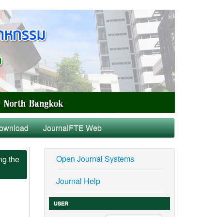
ownload
JournalFTE Web
Open Journal Systems
ng the
Journal Help
USER