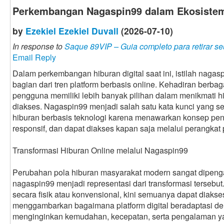
Perkembangan Nagaspin99 dalam Ekosistem 
by
Ezekiel Ezekiel Duvall
(2026-07-10)
In response to
Saque 89VIP – Guia completo para retirar se
Email Reply
Dalam perkembangan hiburan digital saat ini, istilah naga
bagian dari tren platform berbasis online. Kehadiran berbaga
pengguna memiliki lebih banyak pilihan dalam menikmati h
diakses. Nagaspin99 menjadi salah satu kata kunci yang se
hiburan berbasis teknologi karena menawarkan konsep peng
responsif, dan dapat diakses kapan saja melalui perangkat p
Transformasi Hiburan Online melalui Nagaspin99
Perubahan pola hiburan masyarakat modern sangat dipenga
nagaspin99 menjadi representasi dari transformasi tersebut
secara fisik atau konvensional, kini semuanya dapat diaks
menggambarkan bagaimana platform digital beradaptasi 
menginginkan kemudahan, kecepatan, serta pengalaman yan