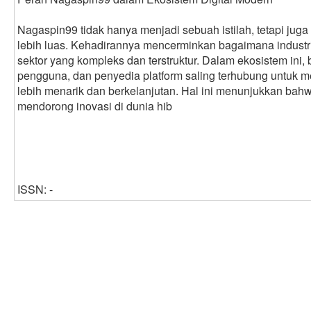
Nagaspin99 tidak hanya menjadi sebuah istilah, tetapi juga 
lebih luas. Kehadirannya mencerminkan bagaimana industr
sektor yang kompleks dan terstruktur. Dalam ekosistem ini, 
pengguna, dan penyedia platform saling terhubung untuk m
lebih menarik dan berkelanjutan. Hal ini menunjukkan bah
mendorong inovasi di dunia hib
ISSN: -