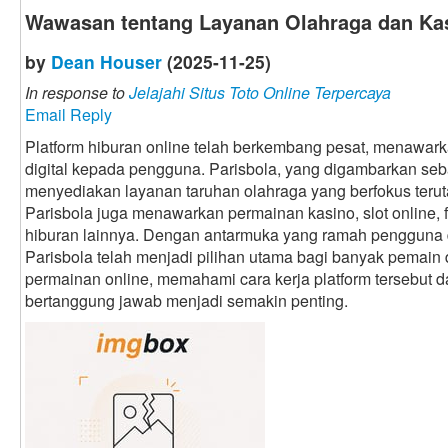
Wawasan tentang Layanan Olahraga dan Kas
by
Dean Houser
(2025-11-25)
In response to
Jelajahi Situs Toto Online Terpercaya
Email Reply
Platform hiburan online telah berkembang pesat, menawarka
digital kepada pengguna. Parisbola, yang digambarkan seba
menyediakan layanan taruhan olahraga yang berfokus teruta
Parisbola juga menawarkan permainan kasino, slot online, f
hiburan lainnya. Dengan antarmuka yang ramah pengguna
Parisbola telah menjadi pilihan utama bagi banyak pemain
permainan online, memahami cara kerja platform tersebut 
bertanggung jawab menjadi semakin penting.