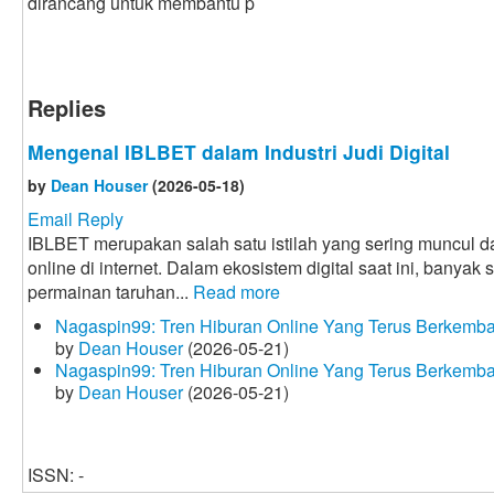
dirancang untuk membantu p
Replies
Mengenal IBLBET dalam Industri Judi Digital
by
Dean Houser
(2026-05-18)
Email Reply
IBLBET merupakan salah satu istilah yang sering muncul 
online di internet. Dalam ekosistem digital saat ini, banya
permainan taruhan...
Read more
Nagaspin99: Tren Hiburan Online Yang Terus Berkemb
by
Dean Houser
(2026-05-21)
Nagaspin99: Tren Hiburan Online Yang Terus Berkemb
by
Dean Houser
(2026-05-21)
ISSN: -