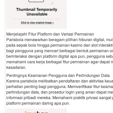
Menjelajahi Fitur Platform dan Variasi Permainan
Parisbola menawarkan beragam pilihan hiburan digital, mulai
pada sepak bola hingga permainan kasino dan slot interakti
bagi pengguna yang mencari berbagai bentuk permainan on
berinteraksi dengan platform digital apa pun, pengguna s
memahami cara kerja berbagai fitur permainan agar dapat
kesadaran.
Pentingnya Keamanan Pengguna dan Perlindungan Data
Karena parisbola melibatkan pendaftaran dan aktivitas keu
perhatian penting bagi pengguna. Memverifikasi fitur keama
perlindungan data, dan prosedur login yang aman dapat 
informasi pribadi mereka. Memahami praktik privasi sangat 
platform permainan daring apa pun.