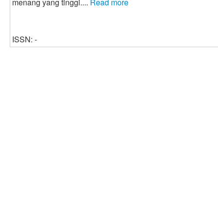
menang yang tinggi....
Read more
ISSN: -