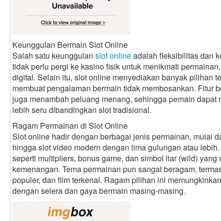
Keunggulan Bermain Slot Online
Salah satu keunggulan
slot online
adalah fleksibilitas dan
tidak perlu pergi ke kasino fisik untuk menikmati permaina
digital. Selain itu, slot online menyediakan banyak pilihan
membuat pengalaman bermain tidak membosankan. Fitur bonu
juga menambah peluang menang, sehingga pemain dapat
lebih seru dibandingkan slot tradisional.
Ragam Permainan di Slot Online
Slot online hadir dengan berbagai jenis permainan, mulai da
hingga slot video modern dengan lima gulungan atau lebih. 
seperti multipliers, bonus game, dan simbol liar (wild) y
kemenangan. Tema permainan pun sangat beragam, termasu
populer, dan film terkenal. Ragam pilihan ini memungkin
dengan selera dan gaya bermain masing-masing.