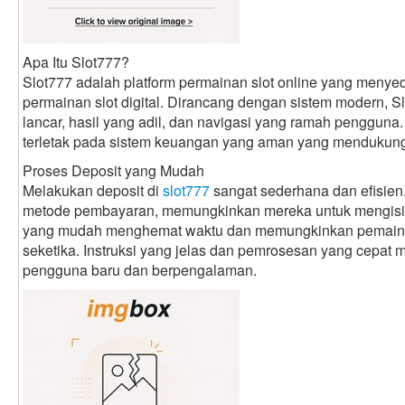
Apa Itu Slot777?
Slot777 adalah platform permainan slot online yang menyed
permainan slot digital. Dirancang dengan sistem modern,
lancar, hasil yang adil, dan navigasi yang ramah pengguna
terletak pada sistem keuangan yang aman yang mendukun
Proses Deposit yang Mudah
Melakukan deposit di
slot777
sangat sederhana dan efisien
metode pembayaran, memungkinkan mereka untuk mengisi 
yang mudah menghemat waktu dan memungkinkan pemain u
seketika. Instruksi yang jelas dan pemrosesan yang cepat
pengguna baru dan berpengalaman.