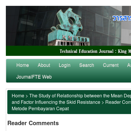
Home
About
Login
Search
Current
A
JournalFTE Web
Home
>
The Study of Relationship between the Mean Dep
and Factor Influencing the Skid Resistance
>
Reader Co
Metode Pembayaran Cepat
Reader Comments