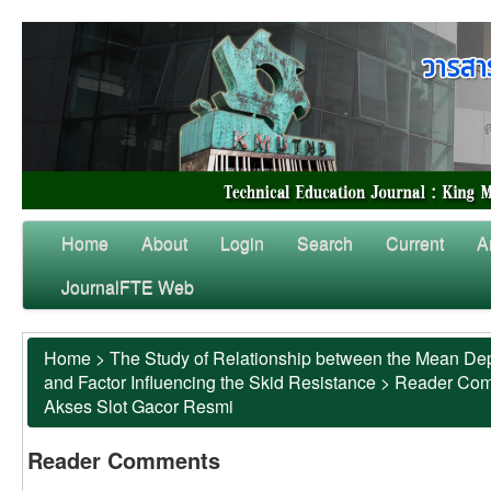
Home
About
Login
Search
Current
A
JournalFTE Web
Home
>
The Study of Relationship between the Mean Dep
and Factor Influencing the Skid Resistance
>
Reader Co
Akses Slot Gacor Resmi
Reader Comments