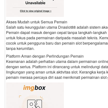
Akses Mudah untuk Semua Pemain
Salah satu keunggulan utama Dnaslot88 adalah sistem aks
Pemain dapat masuk dengan cepat tanpa langkah-langkah
untuk fokus pada permainan daripada masalah teknis. Ke
cocok untuk pengguna baru dan pemain slot berpengalam
tanpa kerumitan.
Platform Aman dengan Perlindungan Pemain
Keamanan adalah perhatian utama dalam permainan online,
dengan serius. Platform ini dirancang untuk melindungi da
lingkungan yang aman untuk aktivitas slot. Kerangka kerj
pemain merasa percaya diri saat menikmati permainan slot 