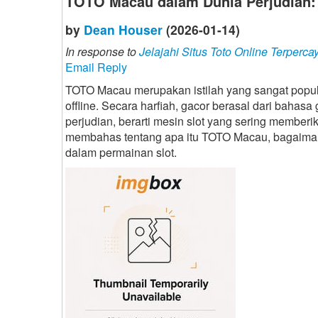
TOTO Macau dalam Dunia Perjudian: 
by
Dean Houser
(2026-01-14)
In response to
Jelajahi Situs Toto Online Terperca
Email Reply
TOTO Macau merupakan istilah yang sangat popul
offline. Secara harfiah, gacor berasal dari bahas
perjudian, berarti mesin slot yang sering member
membahas tentang apa itu TOTO Macau, bagaimana 
dalam permainan slot.