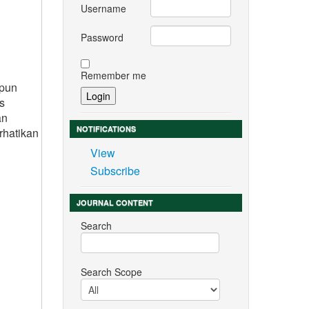
Username
Password
Remember me
upun
s
an
NOTIFICATIONS
rhatikan
View
Subscribe
JOURNAL CONTENT
Search
Search Scope