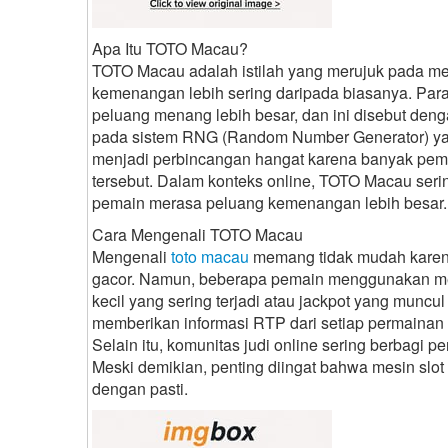
Apa Itu TOTO Macau?
TOTO Macau adalah istilah yang merujuk pada me
kemenangan lebih sering daripada biasanya. Para
peluang menang lebih besar, dan ini disebut den
pada sistem RNG (Random Number Generator) ya
menjadi perbincangan hangat karena banyak pem
tersebut. Dalam konteks online, TOTO Macau serin
pemain merasa peluang kemenangan lebih besar.
Cara Mengenali TOTO Macau
Mengenali
toto macau
memang tidak mudah karena
gacor. Namun, beberapa pemain menggunakan me
kecil yang sering terjadi atau jackpot yang muncul
memberikan informasi RTP dari setiap permainan s
Selain itu, komunitas judi online sering berbag
Meski demikian, penting diingat bahwa mesin slot 
dengan pasti.