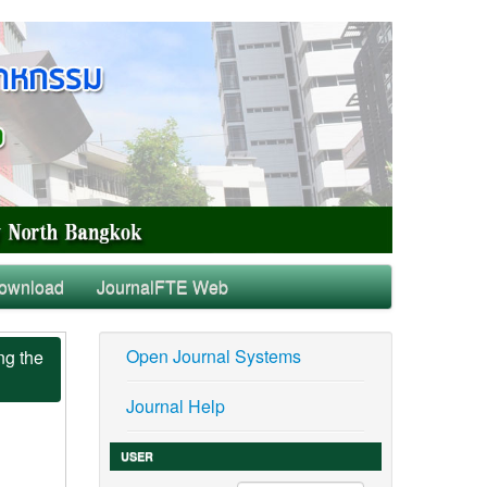
ownload
JournalFTE Web
Open Journal Systems
ng the
Journal Help
USER