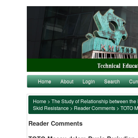
Home
About
Login
Search
Cur
Home
>
The Study of Relationship between the 
Skid Resistance
>
Reader Comments
>
TOTO Ma
Reader Comments