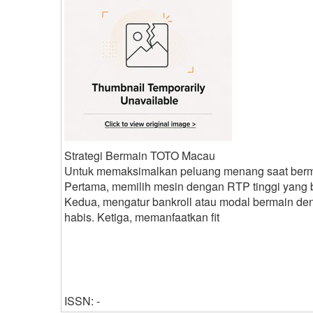
Strategi Bermain TOTO Macau
Untuk memaksimalkan peluang menang saat berm
Pertama, memilih mesin dengan RTP tinggi yang 
Kedua, mengatur bankroll atau modal bermain den
habis. Ketiga, memanfaatkan fit
ISSN: -