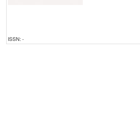
ISSN: -