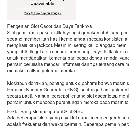
Pengertian Slot Gacor dan Daya Tariknya
Slot gacor merupakan istilah yang digunakan oleh para pe
sedang memberikan hasil kemenangan secara konsisten at
menghasilkan jackpot. Mesin ini sering kali dianggap memili
yang lebih tinggi atau sedang beruntung. Daya tarik utama 
untuk mendapatkan kemenangan besar dengan modal yang rel
pemain berusaha mencari informasi dan tips tentang cara 
memaksimalkan peluang mereka.
Meskipun demikian, penting untuk dipahami bahwa mesin s
Random Number Generator (RNG), sehingga hasil putaran ber
secara pasti. Namun, persepsi tentang slot gacor tetap men
pemain untuk mencoba peruntungan mereka pada mesin ter
Faktor yang Mempengaruhi Slot Gacor
Ada beberapa faktor yang diyakini dapat mempengaruhi mun
adalah frekuensi dan waktu bermain. Beberapa pemain per