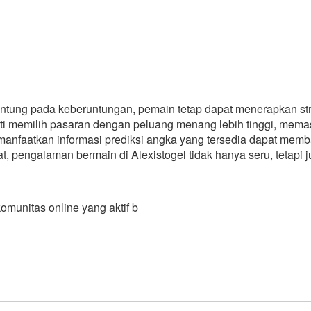
tung pada keberuntungan, pemain tetap dapat menerapkan str
eperti memilih pasaran dengan peluang menang lebih tinggi, mem
emanfaatkan informasi prediksi angka yang tersedia dapat mem
t, pengalaman bermain di Alexistogel tidak hanya seru, tetapi 
omunitas online yang aktif b