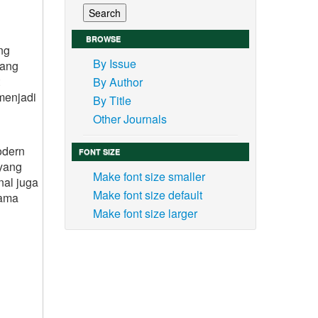
BROWSE
ng
By Issue
nang
By Author
menjadi
By Title
Other Journals
odern
FONT SIZE
 yang
Make font size smaller
nal juga
Make font size default
lama
Make font size larger