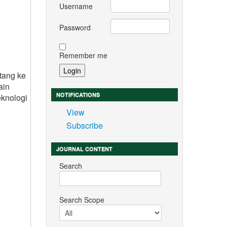
Username
Password
Remember me
tang ke
ain
NOTIFICATIONS
eknologi
View
Subscribe
JOURNAL CONTENT
Search
Search Scope