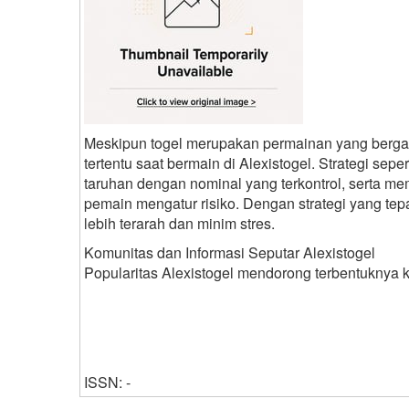
Meskipun togel merupakan permainan yang bergan
tertentu saat bermain di Alexistogel. Strategi s
taruhan dengan nominal yang terkontrol, serta m
pemain mengatur risiko. Dengan strategi yang tepa
lebih terarah dan minim stres.
Komunitas dan Informasi Seputar Alexistogel
Popularitas Alexistogel mendorong terbentuknya k
ISSN: -