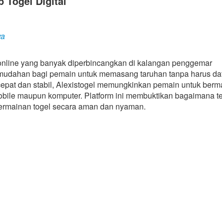
 Togel Digital
ya
el online yang banyak diperbincangkan di kalangan penggemar
mudahan bagi pemain untuk memasang taruhan tanpa harus da
 cepat dan stabil, Alexistogel memungkinkan pemain untuk berm
obile maupun komputer. Platform ini membuktikan bagaimana t
permainan togel secara aman dan nyaman.