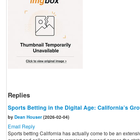
Replies
Sports Betting in the Digital Age: California’s G
by
Dean Houser
(2026-02-04)
Email Reply
Sports betting California has actually come to be an extensiv