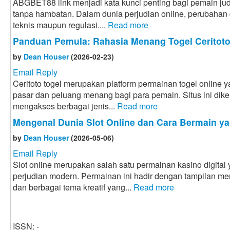
ABGBET88 link menjadi kata kunci penting bagi pemain judi
tanpa hambatan. Dalam dunia perjudian online, perubahan 
teknis maupun regulasi....
Read more
Panduan Pemula: Rahasia Menang Togel Ceritot
by
Dean Houser
(2026-02-23)
Email Reply
Ceritoto togel merupakan platform permainan togel online
pasar dan peluang menang bagi para pemain. Situs ini di
mengakses berbagai jenis...
Read more
Mengenal Dunia Slot Online dan Cara Bermain 
by
Dean Houser
(2026-05-06)
Email Reply
Slot online merupakan salah satu permainan kasino digital 
perjudian modern. Permainan ini hadir dengan tampilan men
dan berbagai tema kreatif yang...
Read more
ISSN: -