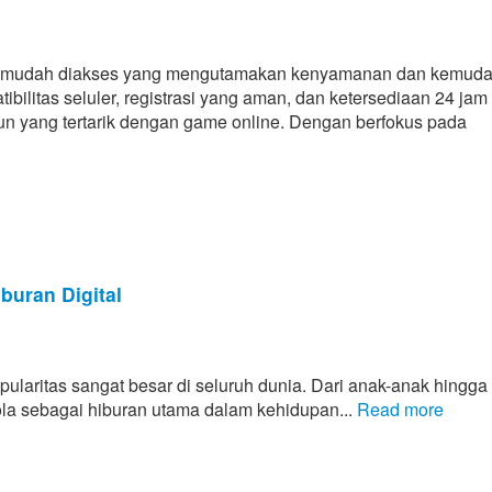
ang mudah diakses yang mengutamakan kenyamanan dan kemud
ibilitas seluler, registrasi yang aman, dan ketersediaan 24 jam
un yang tertarik dengan game online. Dengan berfokus pada
buran Digital
laritas sangat besar di seluruh dunia. Dari anak-anak hingga
a sebagai hiburan utama dalam kehidupan...
Read more