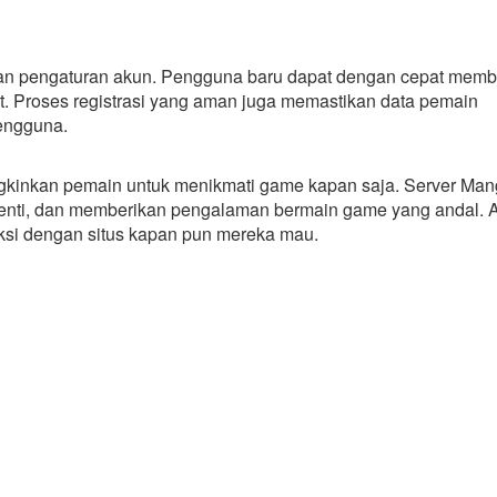
n pengaturan akun. Pengguna baru dapat dengan cepat memb
t. Proses registrasi yang aman juga memastikan data pemain
engguna.
ngkinkan pemain untuk menikmati game kapan saja. Server Ma
 henti, dan memberikan pengalaman bermain game yang andal. 
ksi dengan situs kapan pun mereka mau.