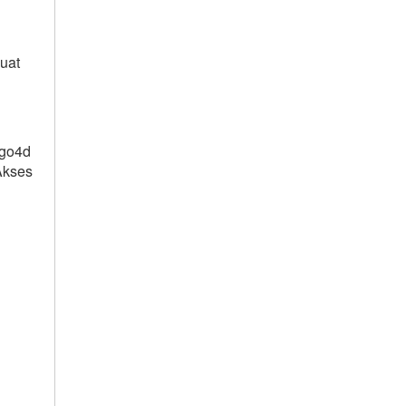
uat
ngo4d
Akses