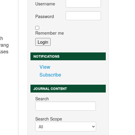
Username
Password
Remember me
ah
yang
kses
NOTIFICATIONS
View
Subscribe
JOURNAL CONTENT
Search
Search Scope