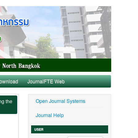
ownload
JournalFTE Web
Open Journal Systems
ng the
Journal Help
USER