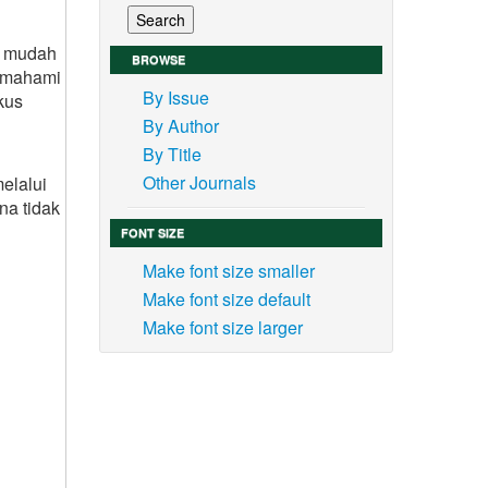
n mudah
BROWSE
memahami
By Issue
kus
By Author
By Title
Other Journals
elalui
na tidak
FONT SIZE
Make font size smaller
Make font size default
Make font size larger