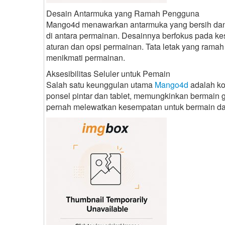
Desain Antarmuka yang Ramah Pengguna
Mango4d menawarkan antarmuka yang bersih dan 
di antara permainan. Desainnya berfokus pada
aturan dan opsi permainan. Tata letak yang ra
menikmati permainan.
Aksesibilitas Seluler untuk Pemain
Salah satu keunggulan utama
Mango4d
adalah ko
ponsel pintar dan tablet, memungkinkan bermain g
pernah melewatkan kesempatan untuk bermain da