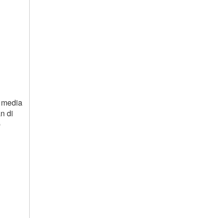
i media
n di
p