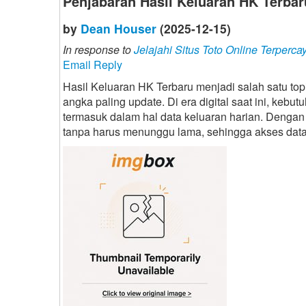
Penjabaran Hasil Keluaran HK Terbar
by
Dean Houser
(2025-12-15)
In response to
Jelajahi Situs Toto Online Terperca
Email Reply
Hasil Keluaran HK Terbaru menjadi salah satu top
angka paling update. Di era digital saat ini, keb
termasuk dalam hal data keluaran harian. Dengan
tanpa harus menunggu lama, sehingga akses data t