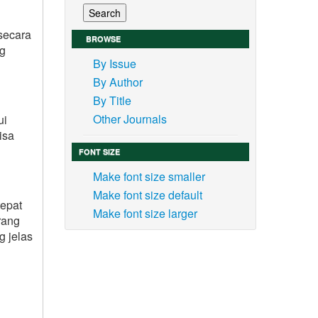
secara
BROWSE
ng
By Issue
n
By Author
By Title
Other Journals
ui
isa
FONT SIZE
Make font size smaller
Make font size default
tepat
Make font size larger
rang
g jelas