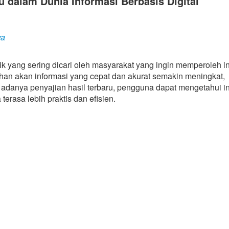
u dalam Dunia Informasi Berbasis Digital
ya
ik yang sering dicari oleh masyarakat yang ingin memperoleh i
utuhan akan informasi yang cepat dan akurat semakin meningkat,
 adanya penyajian hasil terbaru, pengguna dapat mengetahui i
erasa lebih praktis dan efisien.