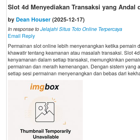
Slot 4d Menyediakan Transaksi yang Andal
by
Dean Houser
(2025-12-17)
In response to
Jelajahi Situs Toto Online Terpercaya
Email Reply
Permainan slot online lebih menyenangkan ketika pemain 
khawatir tentang keamanan atau masalah transaksi. Slot
kenyamanan dalam setiap transaksi, memungkinkan pemain
permainan dan meraih kemenangan. Dengan sistem yang a
setiap sesi permainan menyenangkan dan bebas dari kekha