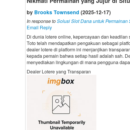
Nikmati Permainan yang Jujur di Situ
by
Brooks Townsend
(2025-12-17)
In response to
Solusi Slot Dana untuk Permainan 
Email Reply
Di dunia lotere online, kepercayaan dan keadila
Toto telah mendapatkan pengakuan sebagai platfo
dealer lotere di platform ini menjanjikan transp
kepada pemain bahwa setiap hasil adalah sah. De
menyediakan lingkungan di mana pengguna dapat 
Dealer Lotere yang Transparan