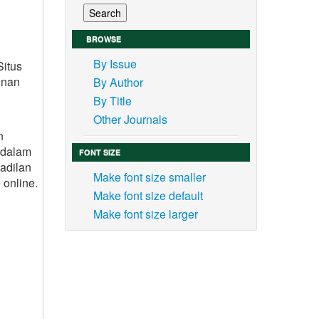
BROWSE
By Issue
Situs
inan
By Author
By Title
Other Journals
n
 dalam
FONT SIZE
eadilan
Make font size smaller
 online.
Make font size default
Make font size larger