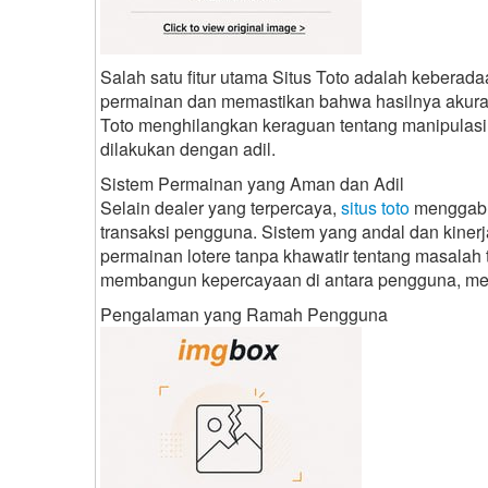
Salah satu fitur utama Situs Toto adalah keberadaa
permainan dan memastikan bahwa hasilnya akurat
Toto menghilangkan keraguan tentang manipulas
dilakukan dengan adil.
Sistem Permainan yang Aman dan Adil
Selain dealer yang terpercaya,
situs toto
menggabu
transaksi pengguna. Sistem yang andal dan kiner
permainan lotere tanpa khawatir tentang masalah 
membangun kepercayaan di antara pengguna, menjad
Pengalaman yang Ramah Pengguna