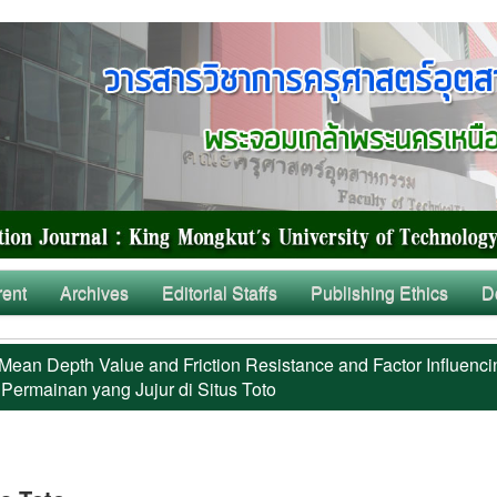
rent
Archives
Editorial Staffs
Publishing Ethics
D
Mean Depth Value and Friction Resistance and Factor Influenci
 Permainan yang Jujur di Situs Toto