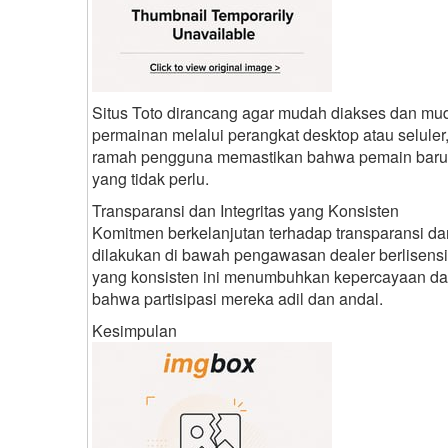
Situs Toto dirancang agar mudah diakses dan mud
permainan melalui perangkat desktop atau selul
ramah pengguna memastikan bahwa pemain baru 
yang tidak perlu.
Transparansi dan Integritas yang Konsisten
Komitmen berkelanjutan terhadap transparansi da
dilakukan di bawah pengawasan dealer berlisensi
yang konsisten ini menumbuhkan kepercayaan dan
bahwa partisipasi mereka adil dan andal.
Kesimpulan