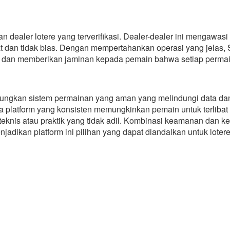
n dealer lotere yang terverifikasi. Dealer-dealer ini mengawasi
 dan tidak bias. Dengan mempertahankan operasi yang jelas, 
i dan memberikan jaminan kepada pemain bahwa setiap perma
ngkan sistem permainan yang aman yang melindungi data da
ja platform yang konsisten memungkinkan pemain untuk terlibat
teknis atau praktik yang tidak adil. Kombinasi keamanan dan k
ikan platform ini pilihan yang dapat diandalkan untuk lotere