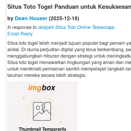
Situs Toto Togel Panduan untuk Kesuksesan
by
Dean Houser
(2025-12-18)
In response to
Jelajahi Situs Toto Online Terpercaya
Email Reply
Situs toto togel telah menjadi tujuan populer bagi pemain y
andal. Di dunia perjudian digital yang terus berkembang, p
menggabungkan hiburan dengan strategi untuk meningkat
Situs toto togel menawarkan lingkungan yang aman dan 
untuk menikmati permainan sambil mempelajari langkah-l
taruhan mereka secara lebih strategis.