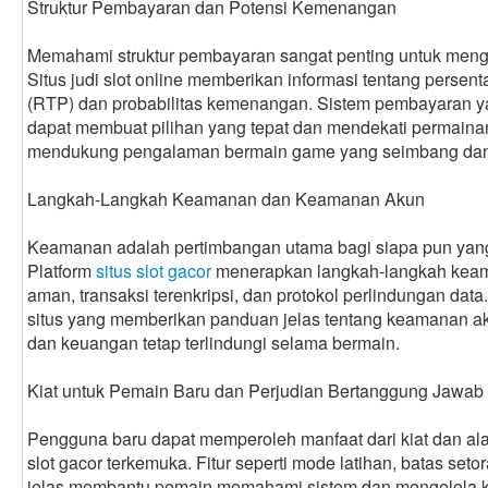
Struktur Pembayaran dan Potensi Kemenangan
Memahami struktur pembayaran sangat penting untuk mengeva
Situs judi slot online memberikan informasi tentang pers
(RTP) dan probabilitas kemenangan. Sistem pembayaran 
dapat membuat pilihan yang tepat dan mendekati permainan
mendukung pengalaman bermain game yang seimbang dan
Langkah-Langkah Keamanan dan Keamanan Akun
Keamanan adalah pertimbangan utama bagi siapa pun yang te
Platform
situs slot gacor
menerapkan langkah-langkah keama
aman, transaksi terenkripsi, dan protokol perlindungan dat
situs yang memberikan panduan jelas tentang keamanan ak
dan keuangan tetap terlindungi selama bermain.
Kiat untuk Pemain Baru dan Perjudian Bertanggung Jawab
Pengguna baru dapat memperoleh manfaat dari kiat dan alat
slot gacor terkemuka. Fitur seperti mode latihan, batas set
jelas membantu pemain memahami sistem dan mengelola ke