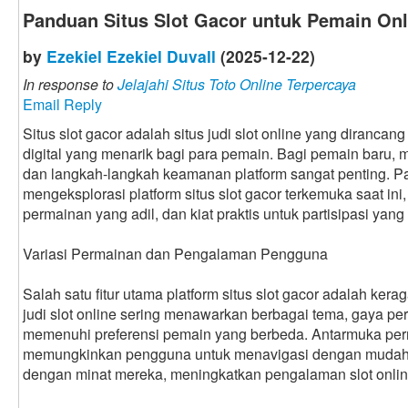
Panduan Situs Slot Gacor untuk Pemain Onl
by
Ezekiel Ezekiel Duvall
(2025-12-22)
In response to
Jelajahi Situs Toto Online Terpercaya
Email Reply
Situs slot gacor adalah situs judi slot online yang diranca
digital yang menarik bagi para pemain. Bagi pemain baru, m
dan langkah-langkah keamanan platform sangat penting. P
mengeksplorasi platform situs slot gacor terkemuka saat ini
permainan yang adil, dan kiat praktis untuk partisipasi y
Variasi Permainan dan Pengalaman Pengguna
Salah satu fitur utama platform situs slot gacor adalah ker
judi slot online sering menawarkan berbagai tema, gaya pe
memenuhi preferensi pemain yang berbeda. Antarmuka per
memungkinkan pengguna untuk menavigasi dengan mudah 
dengan minat mereka, meningkatkan pengalaman slot onlin