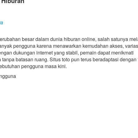
 Hiburan
ya
rubahan besar dalam dunia hiburan online, salah satunya mel
han banyak pengguna karena menawarkan kemudahan akses, varias
ngan dukungan internet yang stabil, pemain dapat menikmati
anpa batasan ruang. Situs toto pun terus beradaptasi dengan 
kebutuhan pengguna masa kini.
engguna