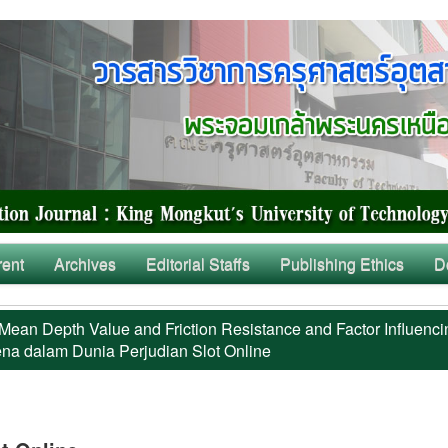
rent
Archives
Editorial Staffs
Publishing Ethics
D
Mean Depth Value and Friction Resistance and Factor Influenci
a dalam Dunia Perjudian Slot Online