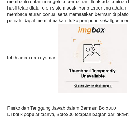
membantu dalam mengelola permainan, tidak ada jaminan
hasil tetap diatur oleh sistem acak. Yang terpenting ada
membaca aturan bonus, serta memastikan bermain di platfo
pemain dapat meminimalkan risiko penipuan sekaligus me
lebih aman dan nyaman.
Risiko dan Tanggung Jawab dalam Bermain Bolo800
Di balik popularitasnya, Bolo800 tetaplah bagian dari aktivit