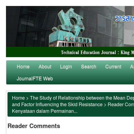
Home
About
Login
Search
Current
A
JournalFTE Web
Home
>
The Study of Relationship between the Mean Dep
and Factor Influencing the Skid Resistance
>
Reader Co
Kenyataan dalam Permainan...
Reader Comments