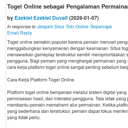
Togel Online sebagai Pengalaman Permain
by
Ezekiel Ezekiel Duvall
(2026-01-07)
In response to
Jelajahi Situs Toto Online Terpercaya
Email Reply
Togel online semakin populer karena pemain mencari penga
menggabungkan kenyamanan dengan keamanan. Situs togel
menawarkan gameplay terstruktur sambil memprioritaskan s
pengguna. Bagi pemain yang menghargai permainan yang
cara kerja platform togel online sangat penting sebelum berp
Cara Kerja Platform Togel Online
Platform togel online beroperasi melalui sistem digital yan
pemrosesan hasil, dan interaksi pengguna. Tata letak yang je
membantu pemain memahami alur permainan. Ketika platfo
yang sederhana dan terstruktur, pemain dapat fokus meni
yang tidak perlu.