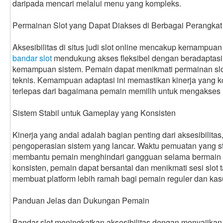
daripada mencari melalui menu yang kompleks.
Permainan Slot yang Dapat Diakses di Berbagai Perangkat
Aksesibilitas di situs judi slot online mencakup kemampuan
bandar slot
mendukung akses fleksibel dengan beradaptasi
kemampuan sistem. Pemain dapat menikmati permainan slo
teknis. Kemampuan adaptasi ini memastikan kinerja yang ko
terlepas dari bagaimana pemain memilih untuk mengakses h
Sistem Stabil untuk Gameplay yang Konsisten
Kinerja yang andal adalah bagian penting dari aksesibilita
pengoperasian sistem yang lancar. Waktu pemuatan yang sta
membantu pemain menghindari gangguan selama bermain ga
konsisten, pemain dapat bersantai dan menikmati sesi slot t
membuat platform lebih ramah bagi pemain reguler dan kas
Panduan Jelas dan Dukungan Pemain
Bandar slot meningkatkan aksesibilitas dengan menyajikan 