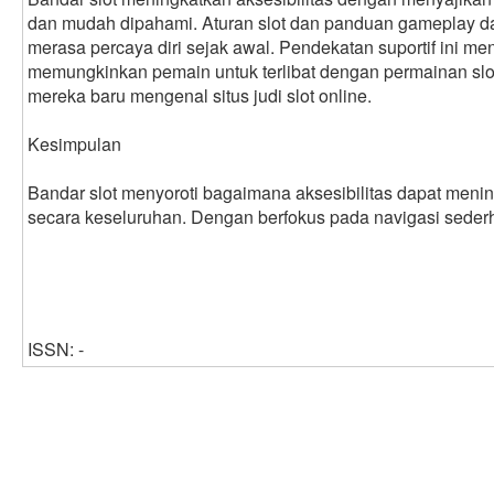
dan mudah dipahami. Aturan slot dan panduan gameplay d
merasa percaya diri sejak awal. Pendekatan suportif ini m
memungkinkan pemain untuk terlibat dengan permainan slo
mereka baru mengenal situs judi slot online.
Kesimpulan
Bandar slot menyoroti bagaimana aksesibilitas dapat meni
secara keseluruhan. Dengan berfokus pada navigasi sederh
ISSN: -