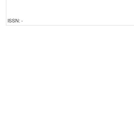
ISSN: -