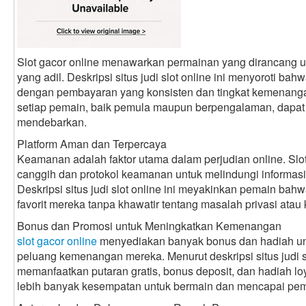
Slot gacor online menawarkan permainan yang dirancang
yang adil. Deskripsi situs judi slot online ini menyoroti 
dengan pembayaran yang konsisten dan tingkat kemenanga
setiap pemain, baik pemula maupun berpengalaman, dapat
mendebarkan.
Platform Aman dan Terpercaya
Keamanan adalah faktor utama dalam perjudian online. Slo
canggih dan protokol keamanan untuk melindungi informasi
Deskripsi situs judi slot online ini meyakinkan pemain ba
favorit mereka tanpa khawatir tentang masalah privasi ata
Bonus dan Promosi untuk Meningkatkan Kemenangan
slot gacor online
menyediakan banyak bonus dan hadiah u
peluang kemenangan mereka. Menurut deskripsi situs judi s
memanfaatkan putaran gratis, bonus deposit, dan hadiah lo
lebih banyak kesempatan untuk bermain dan mencapai pem