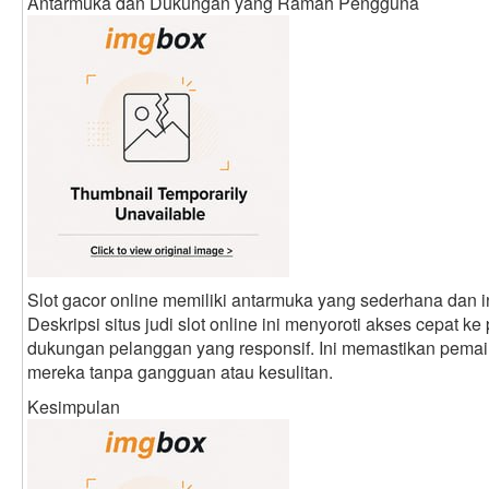
Antarmuka dan Dukungan yang Ramah Pengguna
Slot gacor online memiliki antarmuka yang sederhana dan int
Deskripsi situs judi slot online ini menyoroti akses cepat 
dukungan pelanggan yang responsif. Ini memastikan pemai
mereka tanpa gangguan atau kesulitan.
Kesimpulan