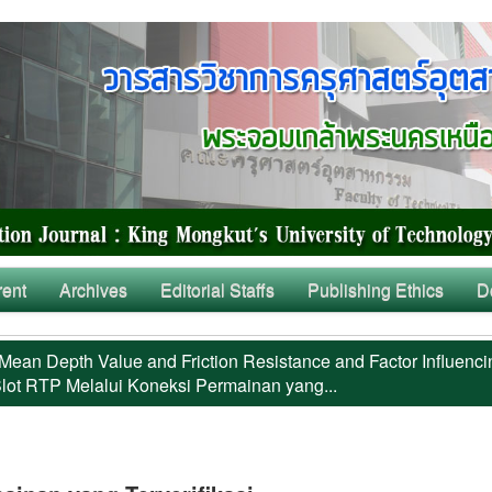
rent
Archives
Editorial Staffs
Publishing Ethics
D
Mean Depth Value and Friction Resistance and Factor Influenci
lot RTP Melalui Koneksi Permainan yang...