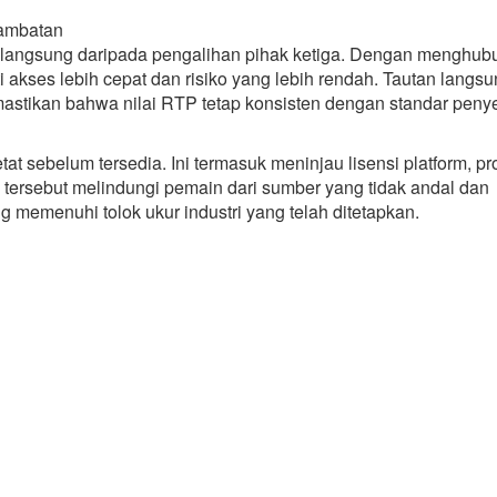
Hambatan
i langsung daripada pengalihan pihak ketiga. Dengan menghu
akses lebih cepat dan risiko yang lebih rendah. Tautan langsun
stikan bahwa nilai RTP tetap konsisten dengan standar penye
tat sebelum tersedia. Ini termasuk meninjau lisensi platform, pr
tersebut melindungi pemain dari sumber yang tidak andal dan
memenuhi tolok ukur industri yang telah ditetapkan.