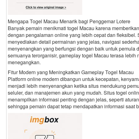
Mengapa Togel Macau Menarik bagi Penggemar Lotere
Banyak pemain menikmati togel Macau karena memberikan s
dengan pengalaman online yang lebih cepat dan fleksibel. S
menyediakan detail permainan yang jelas, navigasi sederha
menyenangkan yang berfungsi dengan baik untuk pemula 
semuanya terorganisir, gameplay togel Macau terasa lebih m
menegangkan.
Fitur Modern yang Meningkatkan Gameplay Togel Macau
Platform online modern dibangun untuk kecepatan, kenyama
menjadi lebih menyenangkan ketika situs mendukung pemu
seluler, dan manajemen akun yang mudah. Situs togel onli
menampilkan informasi penting dengan jelas, seperti aturan
sehingga pemain dapat tetap mendapatkan informasi saat 