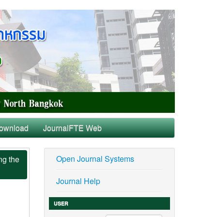
ownload
JournalFTE Web
Open Journal Systems
ng the
Journal Help
USER