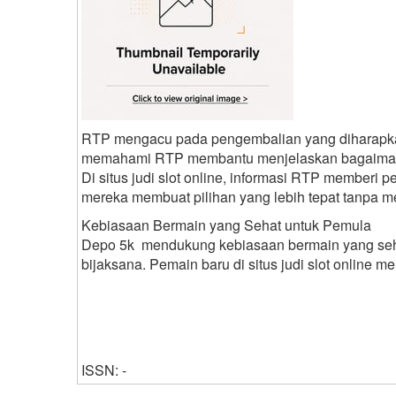
RTP mengacu pada pengembalian yang diharapkan 
memahami RTP membantu menjelaskan bagaimana
Di situs judi slot online, informasi RTP member
mereka membuat pilihan yang lebih tepat tanpa 
Kebiasaan Bermain yang Sehat untuk Pemula
Depo 5k mendukung kebiasaan bermain yang seha
bijaksana. Pemain baru di situs judi slot online m
ISSN: -