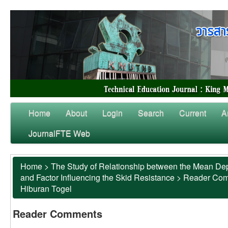
Home
About
Login
Search
Current
A
JournalFTE Web
Home
>
The Study of Relationship between the Mean Dep
and Factor Influencing the Skid Resistance
>
Reader Co
Hiburan Togel
Reader Comments