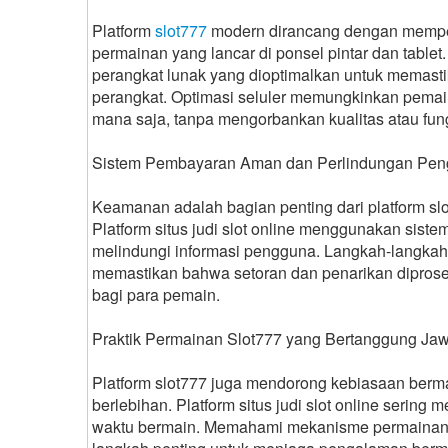
Platform
slot777
modern dirancang dengan memper
permainan yang lancar di ponsel pintar dan tablet
perangkat lunak yang dioptimalkan untuk memasti
perangkat. Optimasi seluler memungkinkan pemain
mana saja, tanpa mengorbankan kualitas atau fung
Sistem Pembayaran Aman dan Perlindungan Pe
Keamanan adalah bagian penting dari platform slo
Platform situs judi slot online menggunakan sist
melindungi informasi pengguna. Langkah-langka
memastikan bahwa setoran dan penarikan diprose
bagi para pemain.
Praktik Permainan Slot777 yang Bertanggung Ja
Platform slot777 juga mendorong kebiasaan berma
berlebihan. Platform situs judi slot online seri
waktu bermain. Memahami mekanisme permainan, m