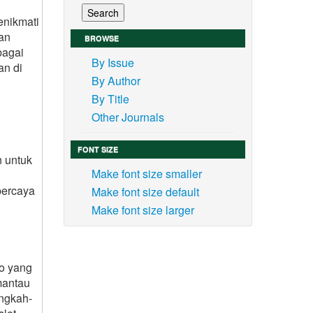
enikmati
dan
BROWSE
bagai
By Issue
an di
By Author
By Title
Other Journals
FONT SIZE
n untuk
Make font size smaller
percaya
Make font size default
Make font size larger
ko yang
mantau
angkah-