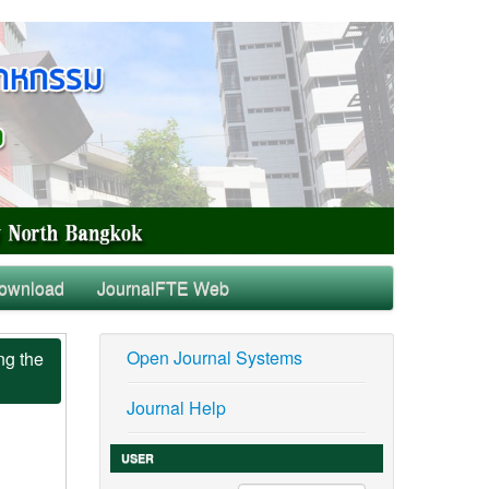
ownload
JournalFTE Web
Open Journal Systems
ng the
Journal Help
USER