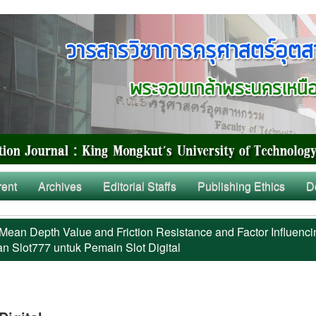
rent
Archives
Editorial Staffs
Publishing Ethics
D
Mean Depth Value and Friction Resistance and Factor Influenci
 Slot777 untuk Pemain Slot Digital