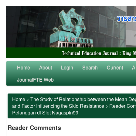
Home
About
Login
Search
Current
A
JournalFTE Web
Home
>
The Study of Relationship between the Mean Dep
and Factor Influencing the Skid Resistance
>
Reader Co
Pelanggan di Slot Nagaspin99
Reader Comments