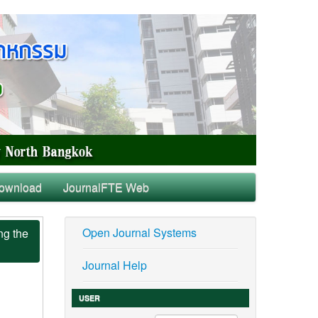
ownload
JournalFTE Web
Open Journal Systems
ng the
Journal Help
USER