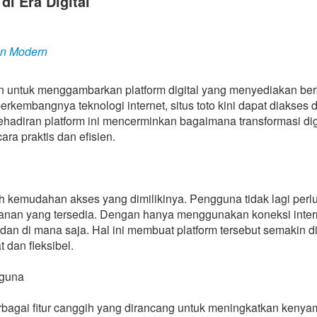
di Era Digital
ian Modern
kan untuk menggambarkan platform digital yang menyediakan be
rkembangnya teknologi internet, situs toto kini dapat diakses
hadiran platform ini mencerminkan bagaimana transformasi dig
ra praktis dan efisien.
ah kemudahan akses yang dimilikinya. Pengguna tidak lagi perl
yanan yang tersedia. Dengan hanya menggunakan koneksi inter
dan di mana saja. Hal ini membuat platform tersebut semakin d
 dan fleksibel.
gguna
agai fitur canggih yang dirancang untuk meningkatkan keny