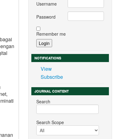
Username
Password
Remember me
rbagai
 dengan
ital
NOTIFICATIONS
View
Subscribe
u
JOURNAL CONTENT
net,
iminati
Search
Search Scope
amanan