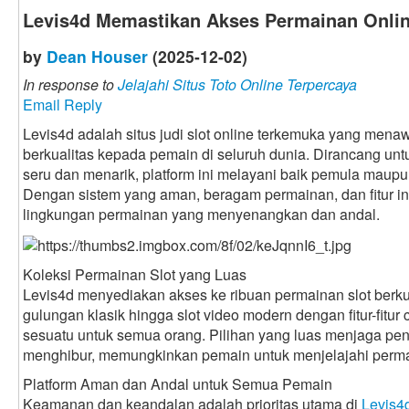
Levis4d Memastikan Akses Permainan Onli
by
Dean Houser
(2025-12-02)
In response to
Jelajahi Situs Toto Online Terpercaya
Email Reply
Levis4d adalah situs judi slot online terkemuka yang mena
berkualitas kepada pemain di seluruh dunia. Dirancang u
seru dan menarik, platform ini melayani baik pemula mau
Dengan sistem yang aman, beragam permainan, dan fitur in
lingkungan permainan yang menyenangkan dan andal.
Koleksi Permainan Slot yang Luas
Levis4d menyediakan akses ke ribuan permainan slot berkua
gulungan klasik hingga slot video modern dengan fitur-fitur
sesuatu untuk semua orang. Pilihan yang luas menjaga pe
menghibur, memungkinkan pemain untuk menjelajahi permai
Platform Aman dan Andal untuk Semua Pemain
Keamanan dan keandalan adalah prioritas utama di
Levis4