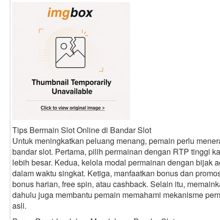
Tips Bermain Slot Online di Bandar Slot
Untuk meningkatkan peluang menang, pemain perlu menera
bandar slot. Pertama, pilih permainan dengan RTP tinggi 
lebih besar. Kedua, kelola modal permainan dengan bijak a
dalam waktu singkat. Ketiga, manfaatkan bonus dan promosi
bonus harian, free spin, atau cashback. Selain itu, memain
dahulu juga membantu pemain memahami mekanisme per
asli.