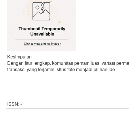
Kesimpulan
Dengan fitur lengkap, komunitas pemain luas, variasi perm
transaksi yang terjamin, situs toto menjadi pilihan ide
ISSN: -