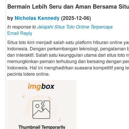
Bermain Lebih Seru dan Aman Bersama Situ
by
Nicholas Kennedy
(2025-12-06)
In response to
Jelajahi Situs Toto Online Terpercaya
Email Reply
Situs toto kini menjadi salah satu platform hiburan online y
Indonesia. Dengan perkembangan teknologi, pengalaman 
dan interaktif. Salah satu keunggulan utama dari situs to
memungkinkan pemain terhubung dan bersaing dengan peng
Indonesia. Hal ini menghadirkan suasana kompetitif yang l
pecinta lotere online.