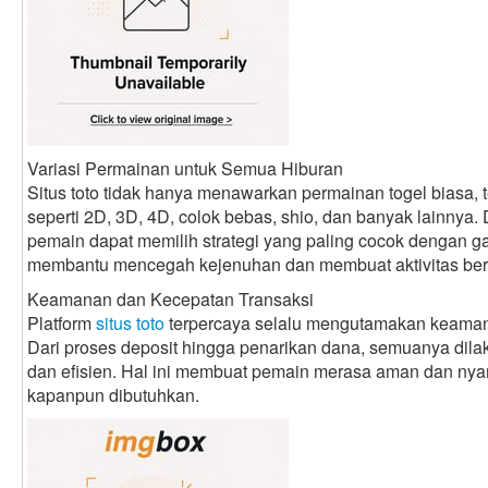
Variasi Permainan untuk Semua Hiburan
Situs toto tidak hanya menawarkan permainan togel biasa, t
seperti 2D, 3D, 4D, colok bebas, shio, dan banyak lainnya.
pemain dapat memilih strategi yang paling cocok dengan ga
membantu mencegah kejenuhan dan membuat aktivitas be
Keamanan dan Kecepatan Transaksi
Platform
situs toto
terpercaya selalu mengutamakan keamana
Dari proses deposit hingga penarikan dana, semuanya dil
dan efisien. Hal ini membuat pemain merasa aman dan nya
kapanpun dibutuhkan.