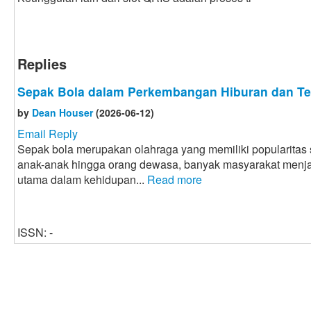
Replies
Sepak Bola dalam Perkembangan Hiburan dan Tek
by
Dean Houser
(2026-06-12)
Email Reply
Sepak bola merupakan olahraga yang memiliki popularitas s
anak-anak hingga orang dewasa, banyak masyarakat menja
utama dalam kehidupan...
Read more
ISSN: -