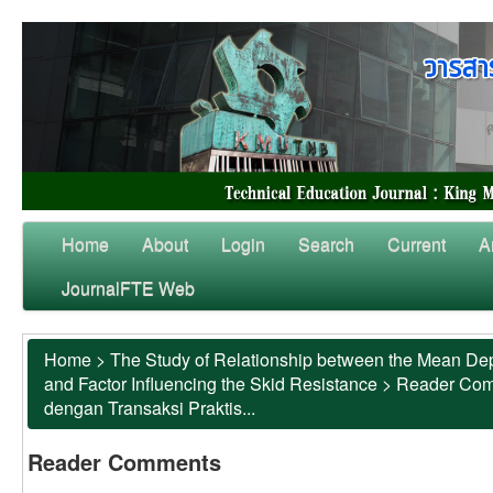
Home
About
Login
Search
Current
A
JournalFTE Web
Home
>
The Study of Relationship between the Mean Dep
and Factor Influencing the Skid Resistance
>
Reader Co
dengan Transaksi Praktis...
Reader Comments