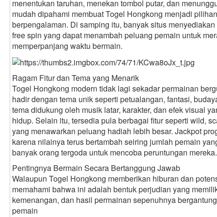
menentukan taruhan, menekan tombol putar, dan menunggu
mudah dipahami membuat Togel Hongkong menjadi pilihan
berpengalaman. Di samping itu, banyak situs menyediakan
free spin yang dapat menambah peluang pemain untuk mer
memperpanjang waktu bermain.
Ragam Fitur dan Tema yang Menarik
Togel Hongkong modern tidak lagi sekadar permainan bergul
hadir dengan tema unik seperti petualangan, fantasi, budaya
tema didukung oleh musik latar, karakter, dan efek visual
hidup. Selain itu, tersedia pula berbagai fitur seperti wild, s
yang menawarkan peluang hadiah lebih besar. Jackpot progre
karena nilainya terus bertambah seiring jumlah pemain yan
banyak orang tergoda untuk mencoba peruntungan mereka.
Pentingnya Bermain Secara Bertanggung Jawab
Walaupun Togel Hongkong memberikan hiburan dan potensi
memahami bahwa ini adalah bentuk perjudian yang memiliki
kemenangan, dan hasil permainan sepenuhnya bergantung p
pemain