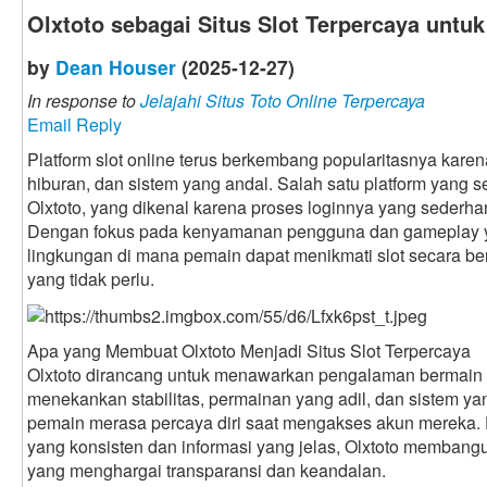
Olxtoto sebagai Situs Slot Terpercaya unt
by
Dean Houser
(2025-12-27)
In response to
Jelajahi Situs Toto Online Terpercaya
Email Reply
Platform slot online terus berkembang popularitasnya kar
hiburan, dan sistem yang andal. Salah satu platform yang s
Olxtoto, yang dikenal karena proses loginnya yang sederha
Dengan fokus pada kenyamanan pengguna dan gameplay ya
lingkungan di mana pemain dapat menikmati slot secara be
yang tidak perlu.
Apa yang Membuat Olxtoto Menjadi Situs Slot Terpercaya
Olxtoto dirancang untuk menawarkan pengalaman bermain sl
menekankan stabilitas, permainan yang adil, dan sistem ya
pemain merasa percaya diri saat mengakses akun mereka.
yang konsisten dan informasi yang jelas, Olxtoto memban
yang menghargai transparansi dan keandalan.