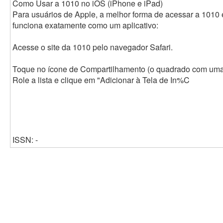
Como Usar a 1010 no iOS (iPhone e iPad)
Para usuários de Apple, a melhor forma de acessar a 1010 é
funciona exatamente como um aplicativo:
Acesse o site da 1010 pelo navegador Safari.
Toque no ícone de Compartilhamento (o quadrado com uma se
Role a lista e clique em "Adicionar à Tela de In%C
ISSN: -