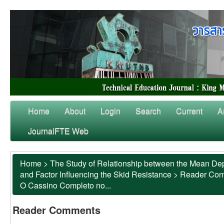
Home
About
Login
Search
Current
A
JournalFTE Web
Home
>
The Study of Relationship between the Mean Dep
and Factor Influencing the Skid Resistance
>
Reader Co
O Cassino Completo no...
Reader Comments