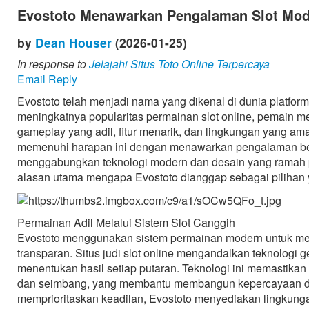
Evostoto Menawarkan Pengalaman Slot Mo
by
Dean Houser
(2026-01-25)
In response to
Jelajahi Situs Toto Online Terpercaya
Email Reply
Evostoto telah menjadi nama yang dikenal di dunia platform s
meningkatnya popularitas permainan slot online, pemain 
gameplay yang adil, fitur menarik, dan lingkungan yang am
memenuhi harapan ini dengan menawarkan pengalaman ber
menggabungkan teknologi modern dan desain yang ramah 
alasan utama mengapa Evostoto dianggap sebagai pilihan y
Permainan Adil Melalui Sistem Slot Canggih
Evostoto menggunakan sistem permainan modern untuk me
transparan. Situs judi slot online mengandalkan teknologi 
menentukan hasil setiap putaran. Teknologi ini memastikan 
dan seimbang, yang membantu membangun kepercayaan di
memprioritaskan keadilan, Evostoto menyediakan lingkung