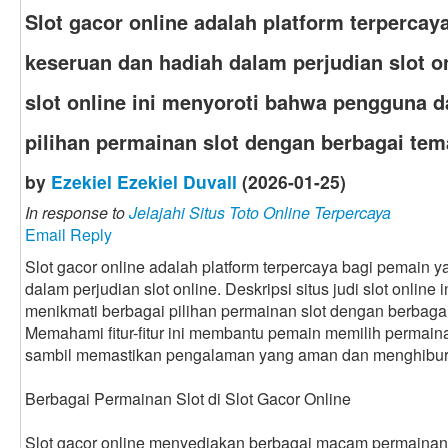
Slot gacor online adalah platform terperca
keseruan dan hadiah dalam perjudian slot onl
slot online ini menyoroti bahwa pengguna 
pilihan permainan slot dengan berbagai tema
by
Ezekiel Ezekiel Duvall
(2026-01-25)
In response to
Jelajahi Situs Toto Online Terpercaya
Email Reply
Slot gacor online adalah platform terpercaya bagi pemain 
dalam perjudian slot online. Deskripsi situs judi slot onli
menikmati berbagai pilihan permainan slot dengan berbagai
Memahami fitur-fitur ini membantu pemain memilih permai
sambil memastikan pengalaman yang aman dan menghibur
Berbagai Permainan Slot di Slot Gacor Online
Slot gacor online menyediakan berbagai macam permaina