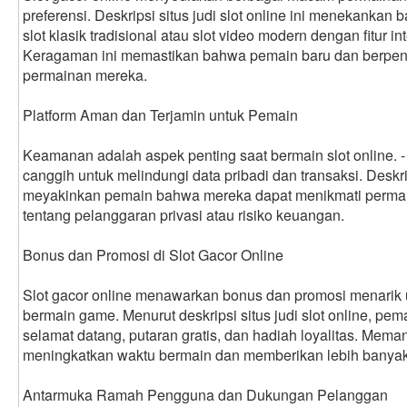
preferensi. Deskripsi situs judi slot online ini menekank
slot klasik tradisional atau slot video modern dengan fitur in
Keragaman ini memastikan bahwa pemain baru dan berpen
permainan mereka.
Platform Aman dan Terjamin untuk Pemain
Keamanan adalah aspek penting saat bermain slot online. -
canggih untuk melindungi data pribadi dan transaksi. Deskrips
meyakinkan pemain bahwa mereka dapat menikmati permain
tentang pelanggaran privasi atau risiko keuangan.
Bonus dan Promosi di Slot Gacor Online
Slot gacor online menawarkan bonus dan promosi menarik
bermain game. Menurut deskripsi situs judi slot online, p
selamat datang, putaran gratis, dan hadiah loyalitas. Meman
meningkatkan waktu bermain dan memberikan lebih banya
Antarmuka Ramah Pengguna dan Dukungan Pelanggan