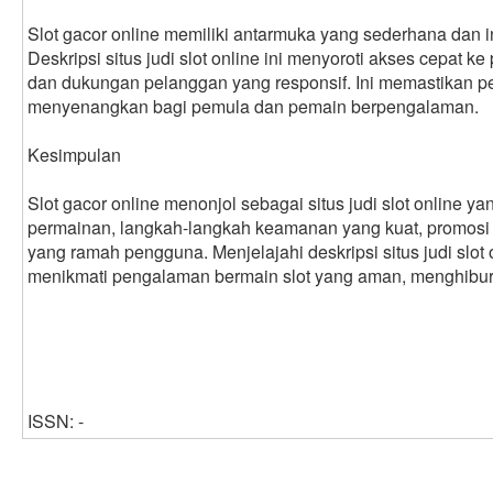
Slot gacor online memiliki antarmuka yang sederhana dan in
Deskripsi situs judi slot online ini menyoroti akses cepat k
dan dukungan pelanggan yang responsif. Ini memastikan 
menyenangkan bagi pemula dan pemain berpengalaman.
Kesimpulan
Slot gacor online menonjol sebagai situs judi slot online 
permainan, langkah-langkah keamanan yang kuat, promosi
yang ramah pengguna. Menjelajahi deskripsi situs judi sl
menikmati pengalaman bermain slot yang aman, menghibu
ISSN: -