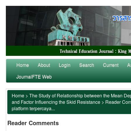
Home
About
Login
Search
Current
A
JournalFTE Web
Home
>
The Study of Relationship between the Mean Dep
and Factor Influencing the Skid Resistance
>
Reader Co
platform terpercaya...
Reader Comments